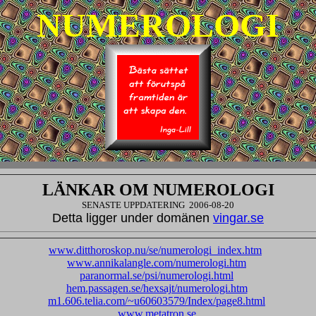
NUMEROLOGI
LÄNKAR OM NUMEROLOGI
SENASTE UPPDATERING
2006-08-20
Detta ligger under domänen
vingar.se
www.ditthoroskop.nu/se/numerologi_index.htm
www.annikalangle.com/numerologi.htm
paranormal.se/psi/numerologi.html
hem.passagen.se/hexsajt/numerologi.htm
m1.606.telia.com/~u60603579/Index/page8.html
www.metatron.se