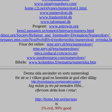
www.simplynumbers.com/
home.c2i.net/elysnes/numerologi1.html
www.numerologi.dk
www.frankenfeld.dk
www.talogmagi.dk
Program:
www.astrowin.org
hem2.passagen.se/tomperi/intressen/numero.html
dmoz.org/Society/Religion_and_Spirituality/Divination/Numerology/
mepages.msn.com/NonProfitBlvd/mothergothic/numerologi_svenska.h
Fixar det online:
rene.grey.nl/jera/numerology/
rene.grey.nl/jera/numerology/
miva.zodiacal.com/acro.mv
www.numberquest.com/numerology/
Bibeln:
www.kolumbus.fi/gematria/numeriska.htm
Denna sida använder en sorts numerologi
för att se i vilken grad en hemsida är god eller dålig:
http://homokaasu.org/gematriculator/
Jag måste ju tro på metoden Hihi...
eftersom detta kom i retur:
http://home.bip.net/peruno
is
1% evil, 99% good