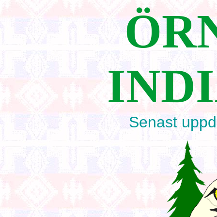
ÖR
IND
Senast upp