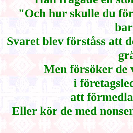
"Och hur skulle du för
ba
Svaret blev förståss att 
gr
Men försöker de
i företagsl
att förmedl
Eller kör de med nonse