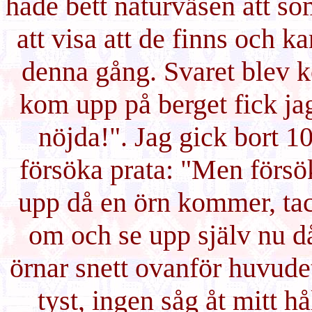
hade bett naturväsen att som
att visa att de finns och ka
denna gång. Svaret blev k
kom upp på berget fick jag 
nöjda!". Jag gick bort 1
försöka prata: "Men försök
upp då en örn kommer, ta
om och se upp själv nu d
örnar snett ovanför huvude
tyst, ingen såg åt mitt h