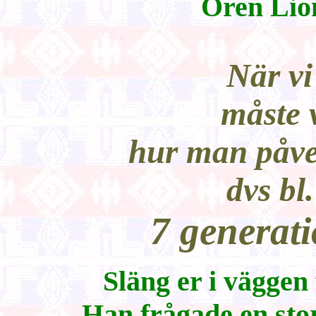
Oren Lio
När vi
måste 
hur man påve
dvs bl.
7 generati
Släng er i väggen 
Han frågade en stor