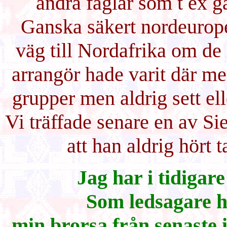
andra fåglar som t ex 
Ganska säkert nordeurope
väg till Nordafrika om de 
arrangör hade varit där me
grupper men aldrig sett el
Vi träffade senare en av S
att han aldrig hört
Jag har i tidigare 
Som ledsagare ha
min brorsa från senaste 