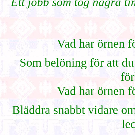
Ett jobb som tog några ti
Vad har örnen 
Som belöning för att du
fö
Vad har örnen 
Bläddra snabbt vidare om 
le